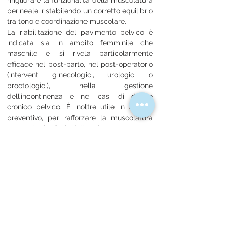
migliorare la funzionalità della muscolatura 
perineale, ristabilendo un corretto equilibrio 
tra tono e coordinazione muscolare.
La riabilitazione del pavimento pelvico è 
indicata sia in ambito femminile che 
maschile e si rivela particolarmente 
efficace nel post-parto, nel post-operatorio 
(interventi ginecologici, urologici o 
proctologici), nella gestione 
dell’incontinenza e nei casi di dolore 
cronico pelvico. È inoltre utile in ambito 
preventivo, per rafforzare la muscolatura 
perineale in fasi della vita a maggiore 
rischio di indebolimento, come la 
gravidanza, il post-partum o la menopausa.
Indietro
Avanti